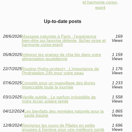
et harmonie corps-
esprit
Up-to-date posts
28/6/2026
Massage naturiste à Paris : l’expérience
169
bien-être qui favorise détente, lâcher-prise et
Views
harmonie corps-esprit
05/8/2025
Intégrez les graines de chia bio dans votre
1 159
alimentation quotidienne
Views
22/7/2025
Routine Hydra-protect+ : L'importance de
1 176
l'hydratation 24h pour votre peau
Views
07/6/2025
Conseils pour un maquillage des lèvres
1 233
impeccable toute la journée
Views
03/1/2025
Vanille subtile : Le parfum irrésistible de
1 558
notre écran solaire teinté
Views
04/12/2024
Les bienfaits des remèdes naturels pour la
1 865
santé équine
Views
12/8/2024
Rejoignez les cours de Pilates en petits
1 696
groupes à Genève pour une meilleure santé
Views