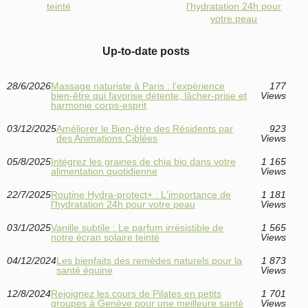
teinté
l'hydratation 24h pour
votre peau
Up-to-date posts
28/6/2026
Massage naturiste à Paris : l’expérience
177
bien-être qui favorise détente, lâcher-prise et
Views
harmonie corps-esprit
03/12/2025
Améliorer le Bien-être des Résidents par
923
des Animations Ciblées
Views
05/8/2025
Intégrez les graines de chia bio dans votre
1 165
alimentation quotidienne
Views
22/7/2025
Routine Hydra-protect+ : L'importance de
1 181
l'hydratation 24h pour votre peau
Views
03/1/2025
Vanille subtile : Le parfum irrésistible de
1 565
notre écran solaire teinté
Views
04/12/2024
Les bienfaits des remèdes naturels pour la
1 873
santé équine
Views
12/8/2024
Rejoignez les cours de Pilates en petits
1 701
groupes à Genève pour une meilleure santé
Views