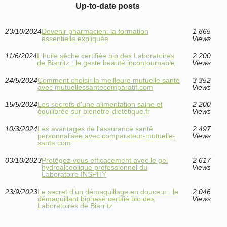
Up-to-date posts
23/10/2024
Devenir pharmacien: la formation
1 865
essentielle expliquée
Views
11/6/2024
L'huile sèche certifiée bio des Laboratoires
2 200
de Biarritz : le geste beauté incontournable
Views
24/5/2024
Comment choisir la meilleure mutuelle santé
3 352
avec mutuellessantecomparatif.com
Views
15/5/2024
Les secrets d'une alimentation saine et
2 200
équilibrée sur bienetre-dietetique.fr
Views
10/3/2024
Les avantages de l'assurance santé
2 497
personnalisée avec comparateur-mutuelle-
Views
sante.com
03/10/2023
Protégez-vous efficacement avec le gel
2 617
hydroalcoolique professionnel du
Views
Laboratoire INSPHY
23/9/2023
Le secret d'un démaquillage en douceur : le
2 046
démaquillant biphasé certifié bio des
Views
Laboratoires de Biarritz