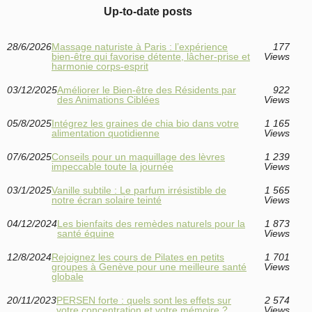
Up-to-date posts
28/6/2026
Massage naturiste à Paris : l’expérience
177
bien-être qui favorise détente, lâcher-prise et
Views
harmonie corps-esprit
03/12/2025
Améliorer le Bien-être des Résidents par
922
des Animations Ciblées
Views
05/8/2025
Intégrez les graines de chia bio dans votre
1 165
alimentation quotidienne
Views
07/6/2025
Conseils pour un maquillage des lèvres
1 239
impeccable toute la journée
Views
03/1/2025
Vanille subtile : Le parfum irrésistible de
1 565
notre écran solaire teinté
Views
04/12/2024
Les bienfaits des remèdes naturels pour la
1 873
santé équine
Views
12/8/2024
Rejoignez les cours de Pilates en petits
1 701
groupes à Genève pour une meilleure santé
Views
globale
20/11/2023
PERSEN forte : quels sont les effets sur
2 574
votre concentration et votre mémoire ?
Views