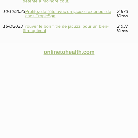
détente à moindre coût.
10/12/2023
Profitez de l'été avec un jacuzzi extérieur de
2 673
chez TropicSpa
Views
15/8/2023
Trouver le bon filtre de jacuzzi pour un bien-
2 037
être optimal
Views
onlinetohealth.com