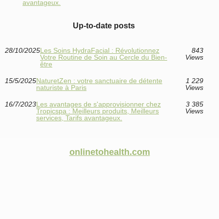
avantageux.
Up-to-date posts
28/10/2025
Les Soins HydraFacial : Révolutionnez
843
Votre Routine de Soin au Cercle du Bien-
Views
être
15/5/2025
NaturetZen : votre sanctuaire de détente
1 229
naturiste à Paris
Views
16/7/2023
Les avantages de s'approvisionner chez
3 385
Tropicspa : Meilleurs produits, Meilleurs
Views
services, Tarifs avantageux.
onlinetohealth.com